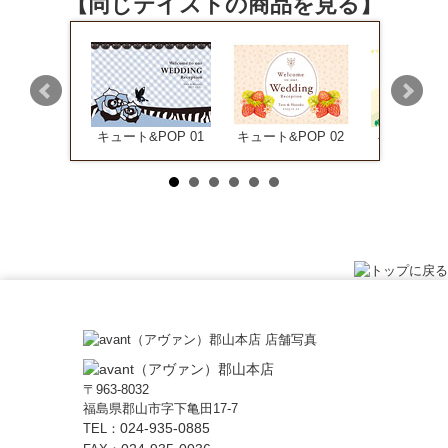
【同じテイストの商品を見る】
&POP 12
キュート&POP 01
キュート&POP 02
キュート&PO
〒963-8032
福島県郡山市字下亀田17-7
024-935-0885
TEL：