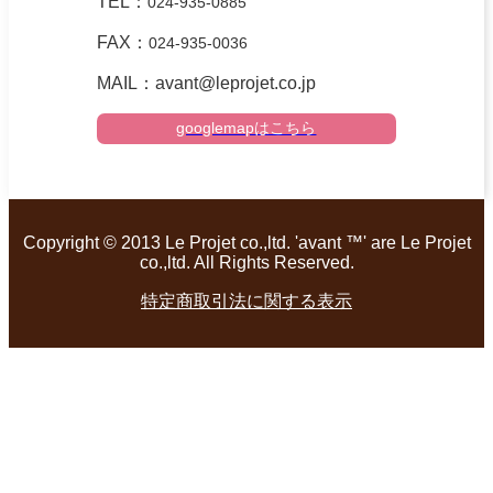
TEL：
024-935-0885
FAX：
024-935-0036
MAIL：avant@leprojet.co.jp
googlemapはこちら
Copyright © 2013 Le Projet co.,ltd. 'avant ™' are Le Projet
co.,ltd. All Rights Reserved.
特定商取引法に関する表示